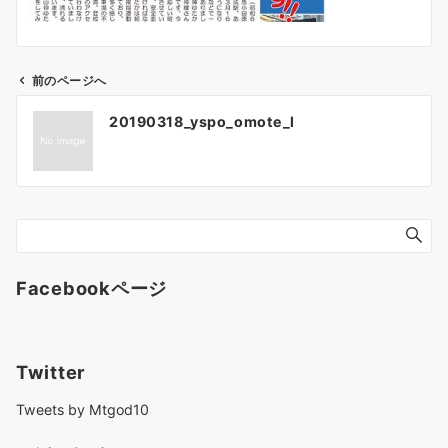
前のページへ
投
20190318_yspo_omote_l
稿
ナ
ビ
ゲ
ー
シ
ョ
Facebookページ
ン
Twitter
Tweets by Mtgod10