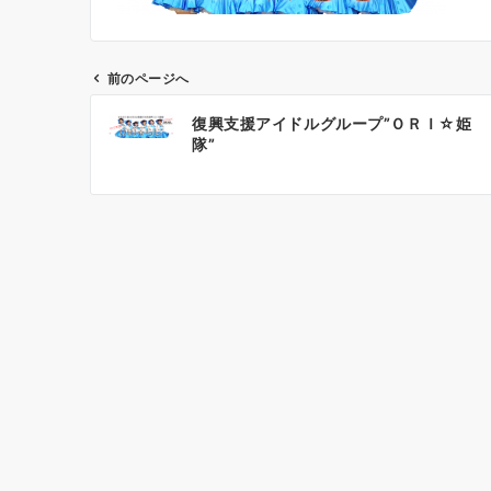
前のページへ
投
復興支援アイドルグループ”ＯＲＩ☆姫
稿
隊”
ナ
ビ
ゲ
ー
シ
ョ
ン