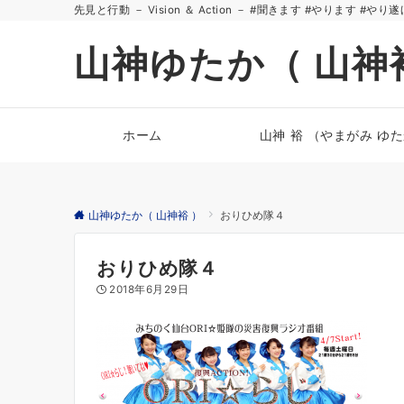
先見と行動 － Vision ＆ Action － #聞きます #やります #やり
山神ゆたか（ 山神
ホーム
山神 裕 （やまがみ ゆ
山神ゆたか（ 山神裕 ）
おりひめ隊４
おりひめ隊４
2018年6月29日