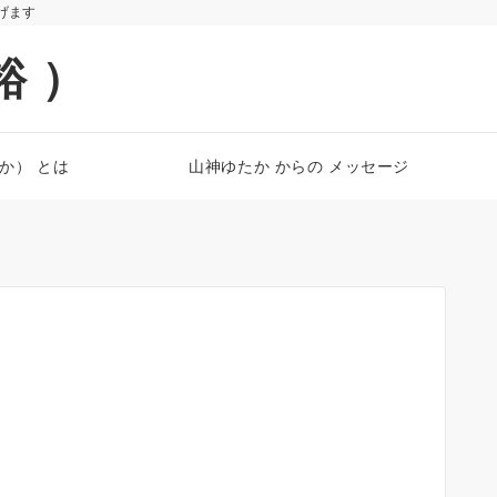
遂げます
裕 ）
たか） とは
山神ゆたか からの メッセージ