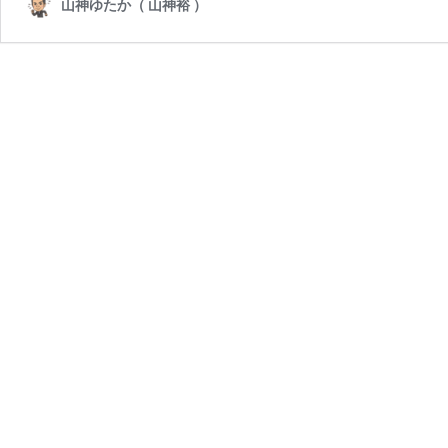
山神ゆたか（ 山神裕 ）