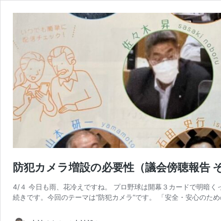
防犯カメラ増設の必要性（議会傍聴報告 そ
4/４ 今日も雨、花冷えですね。 プロ野球は開幕３カードで明暗
続きです。今回のテーマは“防犯カメラ”です。 「安全・安心のため