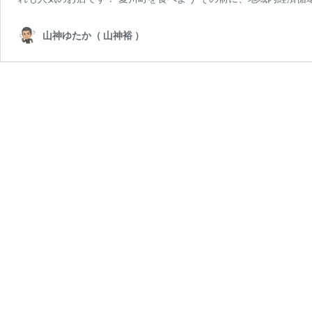
山神ゆたか（ 山神裕 ）