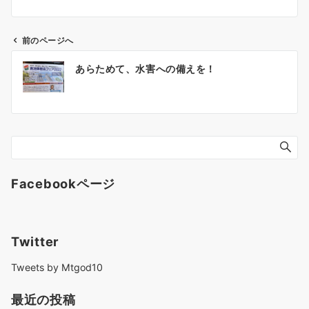
前のページへ
投
あらためて、水害への備えを！
稿
ナ
ビ
ゲ
ー
シ
ョ
Facebookページ
ン
Twitter
Tweets by Mtgod10
最近の投稿