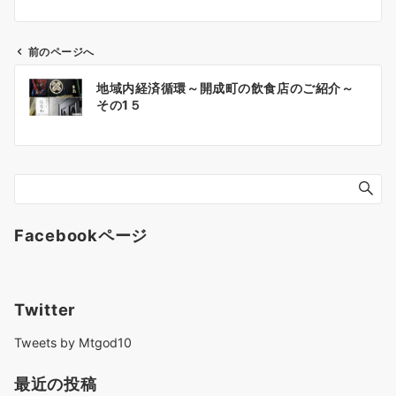
前のページへ
投
地域内経済循環～開成町の飲食店のご紹介～
稿
その1５
ナ
ビ
ゲ
ー
シ
ョ
Facebookページ
ン
Twitter
Tweets by Mtgod10
最近の投稿