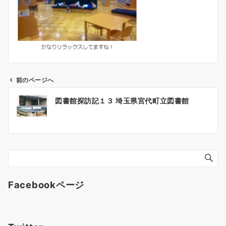
前のページへ
投
図書館探訪記１３ 埼玉県宮代町立図書館
稿
ナ
ビ
ゲ
ー
シ
ョ
Facebookページ
ン