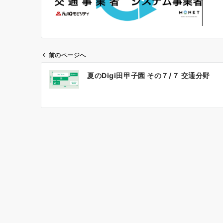
前のページへ
投
夏のDigi田甲子園 その７/７ 交通分野
稿
ナ
ビ
ゲ
ー
シ
ョ
ン