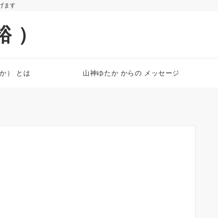
遂げます
裕 ）
たか） とは
山神ゆたか からの メッセージ