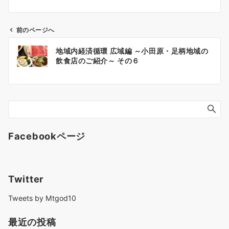
前のページへ
投
地域内経済循環 広域編 ～小田原・足柄地域の
稿
飲食店のご紹介～ その６
ナ
ビ
ゲ
ー
シ
ョ
Facebookページ
ン
Twitter
Tweets by Mtgod10
最近の投稿