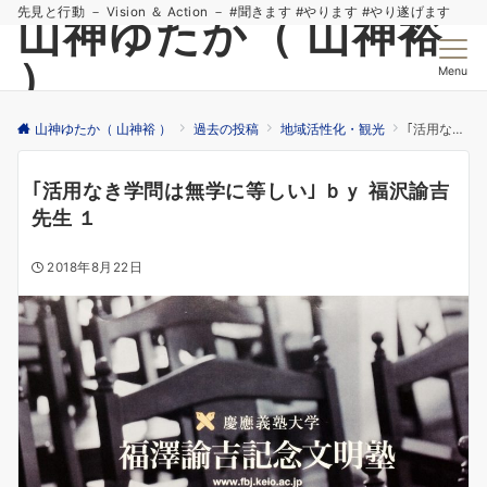
先見と行動 － Vision ＆ Action － #聞きます #やります #やり遂げます
山神ゆたか（ 山神裕
）
Menu
山神ゆたか（ 山神裕 ）
過去の投稿
地域活性化・観光
｢活用なき学問は無学に等しい｣ ｂｙ 福沢諭吉先生 １
｢活用なき学問は無学に等しい｣ ｂｙ 福沢諭吉
先生 １
2018年8月22日