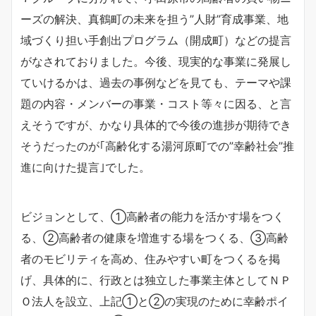
ーズの解決、真鶴町の未来を担う”人財”育成事業、地
域づくり担い手創出プログラム（開成町）などの提言
がなされておりました。今後、現実的な事業に発展し
ていけるかは、過去の事例などを見ても、テーマや課
題の内容・メンバーの事業・コスト等々に因る、と言
えそうですが、かなり具体的で今後の進捗が期待でき
そうだったのが｢高齢化する湯河原町での”幸齢社会”推
進に向けた提言｣でした。
ビジョンとして、①高齢者の能力を活かす場をつく
る、②高齢者の健康を増進する場をつくる、③高齢
者のモビリティを高め、住みやすい町をつくるを掲
げ、具体的に、行政とは独立した事業主体としてＮＰ
Ｏ法人を設立、上記①と②の実現のために幸齢ポイ