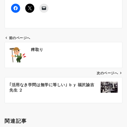
前のページへ
投
稗取り
稿
ナ
ビ
ゲ
次のページへ
ー
｢活用なき学問は無学に等しい｣ ｂｙ 福沢諭吉
シ
先生 ２
ョ
ン
関連記事