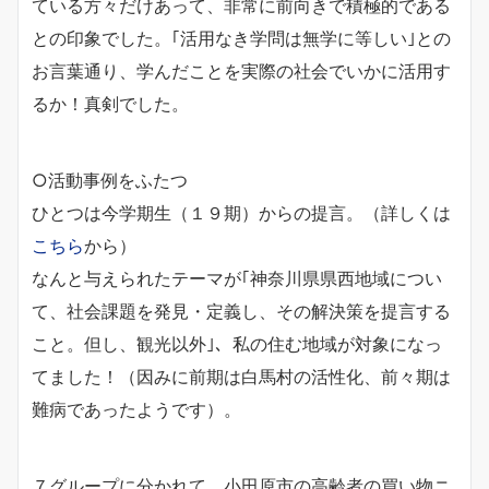
ている方々だけあって、非常に前向きで積極的である
との印象でした。｢活用なき学問は無学に等しい｣との
お言葉通り、学んだことを実際の社会でいかに活用す
るか！真剣でした。
○活動事例をふたつ
ひとつは今学期生（１９期）からの提言。（詳しくは
こちら
から）
なんと与えられたテーマが｢神奈川県県西地域につい
て、社会課題を発見・定義し、その解決策を提言する
こと。但し、観光以外｣、私の住む地域が対象になっ
てました！（因みに前期は白馬村の活性化、前々期は
難病であったようです）。
７グループに分かれて、小田原市の高齢者の買い物ニ