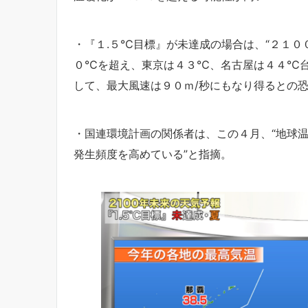
・『１.５℃目標』が未達成の場合は、“２１
０℃を超え、東京は４３℃、名古屋は４４℃台
して、最大風速は９０ｍ/秒にもなり得るとの
・国連環境計画の関係者は、この４月、“地球
発生頻度を高めている”と指摘。